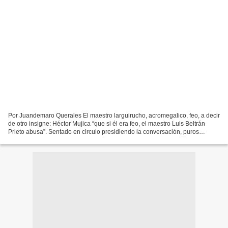
Por Juandemaro Querales El maestro larguirucho, acromegalico, feo, a decir
de otro insigne: Héctor Mujica “que si él era feo, el maestro Luis Beltrán
Prieto abusa”. Sentado en circulo presidiendo la conversación, puros
maestros de Carora, discípulos todos...