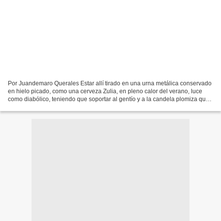
Por Juandemaro Querales Estar allí tirado en una urna metálica conservado
en hielo picado, como una cerveza Zulia, en pleno calor del verano, luce
como diabólico, teniendo que soportar al gentío y a la candela plomiza que
despide el techo de zinc. Todo...