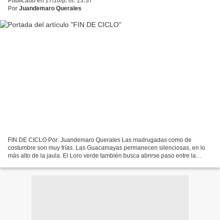
Publicado en 17/10/p. m. 13:57
Por
Juandemaro Querales
FIN DE CICLO Por: Juandemaro Querales Las madrugadas como de
costumbre son muy frías. Las Guacamayas permanecen silenciosas, en lo
más alto de la jaula. El Loro verde también busca abrirse paso entre la
pareja multicolor, como aprovechando el calor que...