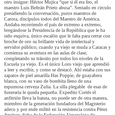
otro insigne: Héctor Mujica “que si él era feo, el
maestro Luis Beltrán Prieto abusa”. Sentado en circulo
presidiendo la conversación, puros maestros de
Carora, discípulos todos del Maestro de América.
Andaba recorriendo el país de extremo a extremo,
bregándose la Presidencia de la República que le ha
sido esquiva, único escalón que le falta para cerrar con
broche de oro su brillante vida de intelectual y
servidor público; cuando ya viejo se muda a Caracas y
comienza su aventura en las aulas de clase,
completando su tránsito por todos los niveles de la
Escuela ya viejo. Es el único Loro viejo que aprendió
a leer y escribir, y como se destacó. Ahí estaba con sus
zapatos de piel amarilla Has Poppie, de guayabera
blanca, con su vaso de bombita lleno de una
espumosa cerveza Zulia. La silla plegable
de esas de
funeraria le queda pequeña. Expedito Cortés el
anfitrión lleva la batuta, no puede ser de otra manera,
miembro de la generación fundadora del Magisterio
adeco y por ende militó en la resistencia contra Pérez
Jiménez, ficha de la Federación Venezolana de