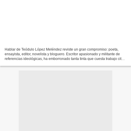
Hablar de Teódulo López Meléndez reviste un gran compromiso: poeta,
ensayista, editor, novelista y bloguero. Escritor apasionado y militante de
referencias ideológicas, ha emborronado tanta tinta que cuesta trabajo citar
su extensa bibliografía. Voy a...