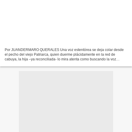
Por JUANDERMARO QUERALES Una voz estentórea se deja colar desde
el pecho del viejo Patriarca, quien duerme plácidamente en la red de
cabuya, la hija –ya reconciliada- lo mira atenta como buscando la voz
misteriosa, que sale de entre trapos y manos que...