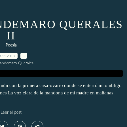
NDEMARO QUERALES
II
Poesía
5.11.2013
…
uandemaro Querales
omún con la primera casa-ovario donde se enterró mi ombligo
ones La voz clara de la mandona de mi madre en mañanas
Leer el post