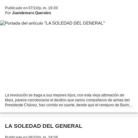
Publicado en 07/10/p. m. 19:30
Por
Juandemaro Querales
La revolución se traga a sus mejores hijos, con esta vieja afirmación de
Marx, parece corroborarse el destino que varios compañeros de armas del
Presidente Chávez, han corrido en suerte, desde que el centauro de Barinas
ocupa la vieja casa de campo de...
LA SOLEDAD DEL GENERAL
Publicado en 06/10/p. m. 18:56