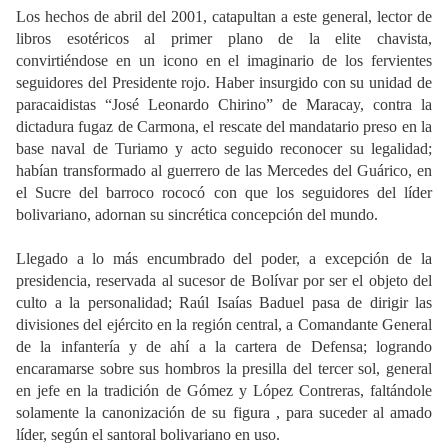
Los hechos de abril del 2001, catapultan a este general, lector de
libros esotéricos al primer plano de la elite chavista,
convirtiéndose en un icono en el imaginario de los fervientes
seguidores del Presidente rojo. Haber insurgido con su unidad de
paracaidistas “José Leonardo Chirino” de Maracay, contra la
dictadura fugaz de Carmona, el rescate del mandatario preso en la
base naval de Turiamo y acto seguido reconocer su legalidad;
habían transformado al guerrero de las Mercedes del Guárico, en
el Sucre del barroco rococó con que los seguidores del líder
bolivariano, adornan su sincrética concepción del mundo.
Llegado a lo más encumbrado del poder, a excepción de la
presidencia, reservada al sucesor de Bolívar por ser el objeto del
culto a la personalidad; Raúl Isaías Baduel pasa de dirigir las
divisiones del ejército en la región central, a Comandante General
de la infantería y de ahí a la cartera de Defensa; logrando
encaramarse sobre sus hombros la presilla del tercer sol, general
en jefe en la tradición de Gómez y López Contreras, faltándole
solamente la canonización de su figura , para suceder al amado
líder, según el santoral bolivariano en uso.