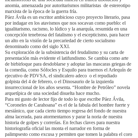
anomia, amenazada por autoritarismos militaristas
de estereotipo
marxista de la época de la guerra fría.
Páez Ávila es un escritor ambicioso cuyo proyecto literario, pasa
por indagar en los atavismos que nos socavan como pueblo: el
igualitarismo, racismo, lo lúdico y la anarquía, resumida en una
concepción tenebrosa del fatalismo y el escepticismo, para hacer
un alto en la visión de la precariedad de cierto socialismo
denominado como del siglo XXI.
Su exploración de la subsistencia del feudalismo y su carta de
presentación más evidente el latifundismo. Se cambia como arte
de birbirloque para desdoblarse y adoptar las mascaras griegas de
la comedia, como Sófocles y Esquilo para traernos el Arlequín de
ejecutivo de PDVSA, el sindicalero adeco
o el repudiado
golpista del 4 de febrero, o el Dinosaurio de la izquierda
insurreccional de los años sesenta. “Hombre de Petróleo” novela
arquetípica de una sociedad disuelta hace mucho.
Para mi gusto de lector fijo de todo lo que escribe Páez Ávila,
“Coroneles de Carahoana” es el de la fabula del hombre fuerte y
mesiánico, que cada cierto tiempo regresa del fondo de nuestra
alma lacerada, para atormentarnos y parar la noria de nuestra
historia de golpes y correrías. En fechas claves para nuestra
historiografía oficial las monta el narrador en forma de
palimpsesto como excusa y permiten que tomen la palabra el coro