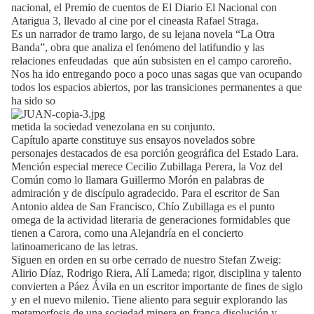
nacional, el Premio de cuentos de El Diario El Nacional con
Atarigua 3, llevado al cine por el cineasta Rafael Straga.
Es un narrador de tramo largo, de su lejana novela “La Otra
Banda”, obra que analiza el fenómeno del latifundio y las
relaciones enfeudadas
que aún subsisten en el campo caroreño.
Nos ha ido entregando poco a poco unas sagas que van ocupando
todos los espacios abiertos, por las transiciones permanentes a que
ha sido so
metida la sociedad venezolana en su conjunto.
Capítulo aparte constituye sus ensayos novelados sobre
personajes destacados de esa porción geográfica del Estado Lara.
Mención especial merece Cecilio Zubillaga Perera, la Voz del
Común como lo llamara Guillermo Morón en palabras de
admiración y de discípulo agradecido. Para el escritor de San
Antonio aldea de San Francisco, Chío Zubillaga es el punto
omega de la actividad literaria de generaciones formidables que
tienen a Carora, como una Alejandría en el concierto
latinoamericano de las letras.
Siguen en orden en su orbe cerrado de nuestro Stefan Zweig:
Alirio Díaz, Rodrigo Riera, Alí Lameda; rigor, disciplina y talento
convierten a Páez Ávila en un escritor importante de fines de siglo
y en el nuevo milenio. Tiene aliento para seguir explorando las
metamorfosis de una sociedad minera en franca disolución y