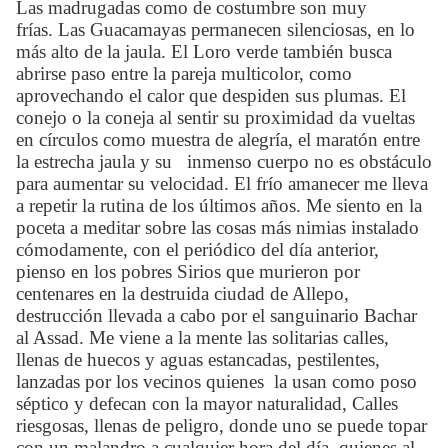
Las madrugadas como de costumbre son muy
frías. Las Guacamayas permanecen silenciosas, en lo
más alto de la jaula. El Loro verde también busca
abrirse paso entre la pareja multicolor, como
aprovechando el calor que despiden sus plumas. El
conejo o la coneja al sentir su proximidad da vueltas
en círculos como muestra de alegría, el maratón entre
la estrecha jaula y su
inmenso cuerpo no es obstáculo
para aumentar su velocidad. El frío amanecer me lleva
a repetir la rutina de los últimos años. Me siento en la
poceta a meditar sobre las cosas más nimias instalado
cómodamente, con el periódico del día anterior,
pienso en los pobres Sirios que murieron por
centenares en la destruida ciudad de Allepo,
destrucción llevada a cabo por el sanguinario Bachar
al Assad. Me viene a la mente las solitarias calles,
llenas de huecos y aguas estancadas, pestilentes,
lanzadas por los vecinos quienes
la usan como poso
séptico y defecan con la mayor naturalidad, Calles
riesgosas, llenas de peligro, donde uno se puede topar
con un malandro a cualquier hora del día, quienes al