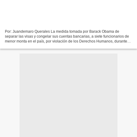
Por: Juandemaro Querales La medida tomada por Barack Obama de
separar las visas y congelar sus cuentas bancarias, a siete funcionarios de
menor monta en el país, por violación de los Derechos Humanos, durante
los disturbios de los meses de febrero, marzo...