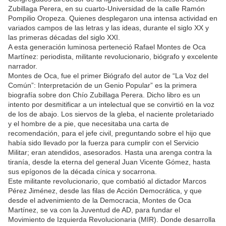
Zubillaga Perera, en su cuarto-Universidad de la calle Ramón
Pompilio Oropeza. Quienes desplegaron una intensa actividad en
variados campos de las letras y las ideas, durante el siglo XX y
las primeras décadas del siglo XXI.
A esta generación luminosa perteneció Rafael Montes de Oca
Martínez: periodista, militante revolucionario, biógrafo y excelente
narrador.
Montes de Oca, fue el primer Biógrafo del autor de “La Voz del
Común”: Interpretación de un Genio Popular” es la primera
biografía sobre don Chío Zubillaga Perera. Dicho libro es un
intento por desmitificar a un intelectual que se convirtió en la voz
de los de abajo. Los siervos de la gleba, el naciente proletariado
y el hombre de a pie, que necesitaba una carta de
recomendación, para el jefe civil, preguntando sobre el hijo que
había sido llevado por la fuerza para cumplir con el Servicio
Militar; eran atendidos, asesorados. Hasta una arenga contra la
tiranía, desde la eterna del general Juan Vicente Gómez, hasta
sus epígonos de la década cínica y socarrona.
Este militante revolucionario, que combatió al dictador Marcos
Pérez Jiménez, desde las filas de Acción Democrática, y que
desde el advenimiento de la Democracia, Montes de Oca
Martínez, se va con la Juventud de AD, para fundar el
Movimiento de Izquierda Revolucionaria (MIR). Donde desarrolla