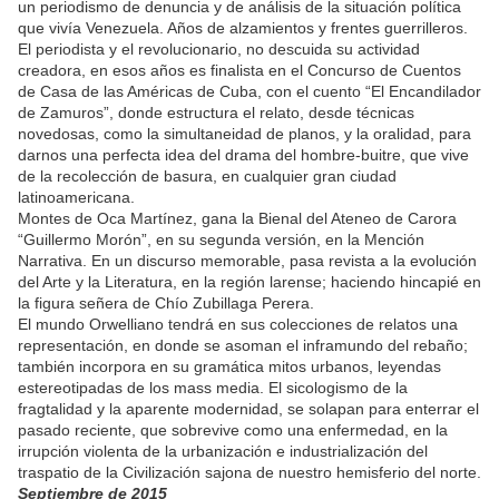
un periodismo de denuncia y de análisis de la situación política
que vivía Venezuela. Años de alzamientos y frentes guerrilleros.
El periodista y el revolucionario, no descuida su actividad
creadora, en esos años es finalista en el Concurso de Cuentos
de Casa de las Américas de Cuba, con el cuento “El Encandilador
de Zamuros”, donde estructura el relato, desde técnicas
novedosas, como la simultaneidad de planos, y la oralidad, para
darnos una perfecta idea del drama del hombre-buitre, que vive
de la recolección de basura, en cualquier gran ciudad
latinoamericana.
Montes de Oca Martínez, gana la Bienal del Ateneo de Carora
“Guillermo Morón”, en su segunda versión, en la Mención
Narrativa. En un discurso memorable, pasa revista a la evolución
del Arte y la Literatura, en la región larense; haciendo hincapié en
la figura señera de Chío Zubillaga Perera.
El mundo Orwelliano tendrá en sus colecciones de relatos una
representación, en donde se asoman el inframundo del rebaño;
también incorpora en su gramática mitos urbanos, leyendas
estereotipadas de los mass media. El sicologismo de la
fragtalidad y la aparente modernidad, se solapan para enterrar el
pasado reciente, que sobrevive como una enfermedad, en la
irrupción violenta de la urbanización e industrialización del
traspatio de la Civilización sajona de nuestro hemisferio del norte.
Septiembre de 2015