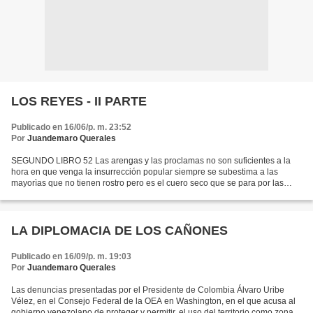
LOS REYES - II PARTE
Publicado en 16/06/p. m. 23:52
Por
Juandemaro Querales
SEGUNDO LIBRO 52 Las arengas y las proclamas no son suficientes a la
hora en que venga la insurrección popular siempre se subestima a las
mayorìas que no tienen rostro pero es el cuero seco que se para por las
puntas en momentos de ebullición. 53 Le pisa...
LA DIPLOMACIA DE LOS CAÑONES
Publicado en 16/09/p. m. 19:03
Por
Juandemaro Querales
Las denuncias presentadas por el Presidente de Colombia Álvaro Uribe
Vélez, en el Consejo Federal de la OEA en Washington, en el que acusa al
gobierno venezolano de proteger y permitir, el uso del territorio como zona