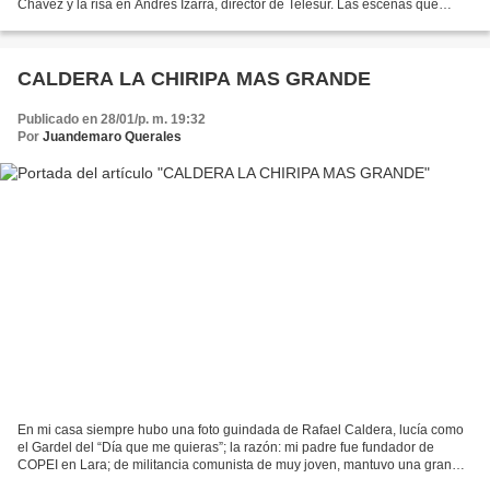
Chávez y la risa en Andrés Izarra, director de Telesur. Las escenas que
contiene la imagen, fueron consideradas...
CALDERA LA CHIRIPA MAS GRANDE
Publicado en 28/01/p. m. 19:32
Por
Juandemaro Querales
En mi casa siempre hubo una foto guindada de Rafael Caldera, lucía como
el Gardel del “Día que me quieras”; la razón: mi padre fue fundador de
COPEI en Lara; de militancia comunista de muy joven, mantuvo una gran
amistad con Chío Zubillaga Perera y con...