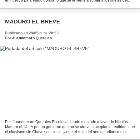
en nuestro país. Nudo gordiano que se le viene a sumar a los jinetes del
Apocalipsis del desempleo, la inseguridad...
MADURO EL BREVE
Publicado en 29/05/p. m. 20:53
Por
Juandemaro Querales
Por: Juandemaro Querales El colosal fraude montado a favor de Nicolás
Maduro el 14 –A por un gobierno que no se atreve a aceptar la realidad, que
el chavismo sin Chávez no existe, y que el ciclo del neo autoritarismo se
cerró, circunstancia que tiene...