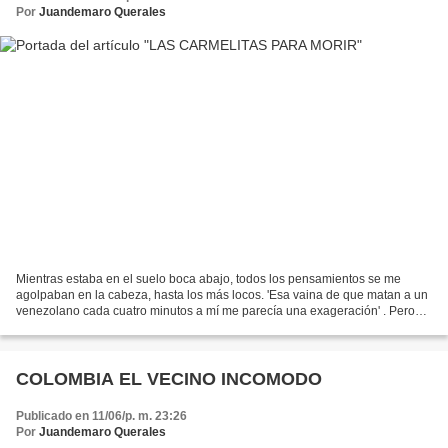
Por
Juandemaro Querales
Mientras estaba en el suelo boca abajo, todos los pensamientos se me
agolpaban en la cabeza, hasta los más locos. 'Esa vaina de que matan a un
venezolano cada cuatro minutos a mí me parecía una exageración' . Pero
cuando vi a Jece con un ataque de histeria,...
COLOMBIA EL VECINO INCOMODO
Publicado en 11/06/p. m. 23:26
Por
Juandemaro Querales