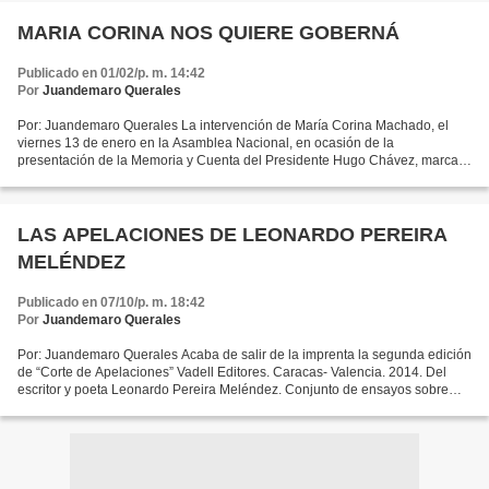
MARIA CORINA NOS QUIERE GOBERNÁ
Publicado en 01/02/p. m. 14:42
Por
Juandemaro Querales
Por: Juandemaro Querales La intervención de María Corina Machado, el
viernes 13 de enero en la Asamblea Nacional, en ocasión de la
presentación de la Memoria y Cuenta del Presidente Hugo Chávez, marca
un antes y un después en el largo reinado del chavismo....
LAS APELACIONES DE LEONARDO PEREIRA
MELÉNDEZ
Publicado en 07/10/p. m. 18:42
Por
Juandemaro Querales
Por: Juandemaro Querales Acaba de salir de la imprenta la segunda edición
de “Corte de Apelaciones” Vadell Editores. Caracas- Valencia. 2014. Del
escritor y poeta Leonardo Pereira Meléndez. Conjunto de ensayos sobre
Arte y Literatura. Este volumen incluye...