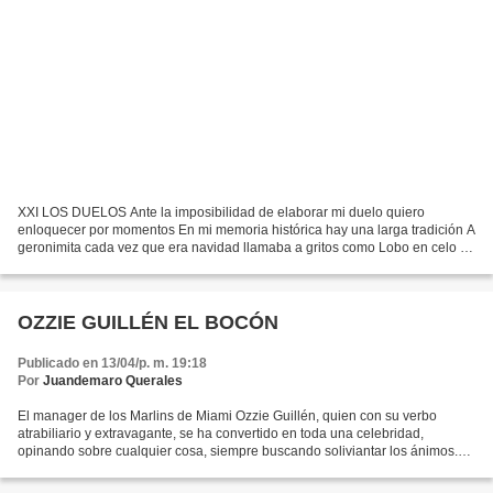
XXI LOS DUELOS Ante la imposibilidad de elaborar mi duelo quiero
enloquecer por momentos En mi memoria histórica hay una larga tradición A
geronimita cada vez que era navidad llamaba a gritos como Lobo en celo al
“cojo” Victoriano deseo vivo por la carne...
OZZIE GUILLÉN EL BOCÓN
Publicado en 13/04/p. m. 19:18
Por
Juandemaro Querales
El manager de los Marlins de Miami Ozzie Guillén, quien con su verbo
atrabiliario y extravagante, se ha convertido en toda una celebridad,
opinando sobre cualquier cosa, siempre buscando soliviantar los ánimos.
Sus declaraciones dadas recientemente a...