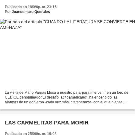
Publicado en 18/09/p. m. 23:15
Por
Juandemaro Querales
La visita de Mario Vargas Llosa a nuestro país, para intervenir en un foro de
CEDICE denominado “El desafío latinoamericano”, ha encendido las
alarmas de un gobierno -cada vez más intemperante- con el que piensa
distinto. En el citado encuentro de la...
LAS CARMELITAS PARA MORIR
Publicado en 25/08/p. m. 19:08