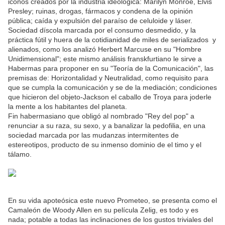
iconos creados por la industria ideológica: Marilyn Monroe, Elvis
Presley; ruinas, drogas, fármacos y condena de la opinión
pública; caída y expulsión del paraíso de celuloide y láser.
Sociedad díscola marcada por el consumo desmedido, y la
práctica fútil y huera de la cotidianidad de miles de serializados y
alienados, como los analizó Herbert Marcuse en su "Hombre
Unidimensional"; este mismo análisis franskfurtiano le sirve a
Habermas para proponer en su "Teoría de la Comunicación", las
premisas de: Horizontalidad y Neutralidad, como requisito para
que se cumpla la comunicación y se de la mediación; condiciones
que hicieron del objeto-Jackson el caballo de Troya para joderle
la mente a los habitantes del planeta.
Fin habermasiano que obligó al nombrado "Rey del pop" a
renunciar a su raza, su sexo, y a banalizar la pedofilia, en una
sociedad marcada por las mudanzas intermitentes de
estereotipos, producto de su inmenso dominio de el timo y el
tálamo.
En su vida apoteósica este nuevo Prometeo, se presenta como el
Camaleón de Woody Allen en su película Zelig, es todo y es
nada; potable a todas las inclinaciones de los gustos triviales del