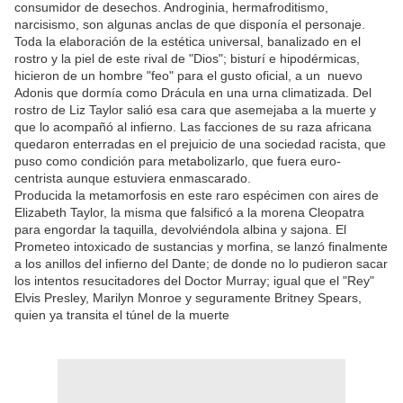
consumidor de desechos. Androginia, hermafroditismo,
narcisismo, son algunas anclas de que disponía el personaje.
Toda la elaboración de la estética universal, banalizado en el
rostro y la piel de este rival de "Dios"; bisturí e hipodérmicas,
hicieron de un hombre "feo" para el gusto oficial, a un nuevo
Adonis que dormía como Drácula en una urna climatizada. Del
rostro de Liz Taylor salió esa cara que asemejaba a la muerte y
que lo acompañó al infierno. Las facciones de su raza africana
quedaron enterradas en el prejuicio de una sociedad racista, que
puso como condición para metabolizarlo, que fuera euro-
centrista aunque estuviera enmascarado.
Producida la metamorfosis en este raro espécimen con aires de
Elizabeth Taylor, la misma que falsificó a la morena Cleopatra
para engordar la taquilla, devolviéndola albina y sajona. El
Prometeo intoxicado de sustancias y morfina, se lanzó finalmente
a los anillos del infierno del Dante; de donde no lo pudieron sacar
los intentos resucitadores del Doctor Murray; igual que el "Rey"
Elvis Presley, Marilyn Monroe y seguramente Britney Spears,
quien ya transita el túnel de la muerte