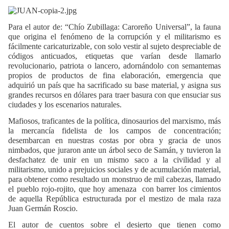
Para el autor de: “Chío Zubillaga: Caroreño Universal”, la fauna
que origina el fenómeno de la corrupción y el militarismo es
fácilmente caricaturizable, con solo vestir al sujeto despreciable de
códigos anticuados, etiquetas que varían desde llamarlo
revolucionario, patriota o lancero, adornándolo con semantemas
propios de productos de fina elaboración, emergencia que
adquirió un país que ha sacrificado su base material, y asigna sus
grandes recursos en dólares para traer basura con que ensuciar sus
ciudades y los escenarios naturales.
Mafiosos, traficantes de la política, dinosaurios del marxismo, más
la mercancía fidelista de los campos de concentración;
desembarcan en nuestras costas por obra y gracia de unos
nimbados, que juraron ante un árbol seco de Samán, y tuvieron la
desfachatez de unir en un mismo saco a la civilidad y al
militarismo, unido a prejuicios sociales y de acumulación material,
para obtener como resultado un monstruo de mil cabezas, llamado
el pueblo rojo-rojito, que hoy amenaza
con barrer los cimientos
de aquella República estructurada por el mestizo de mala raza
Juan Germán Roscio.
El autor de cuentos sobre el desierto que tienen como