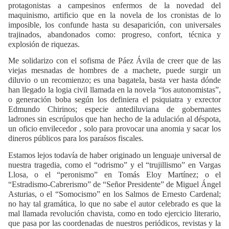
protagonistas a campesinos enfermos de la novedad del
maquinismo, artificio que en la novela de los cronistas de lo
imposible, los confunde hasta su desaparición, con universales
trajinados, abandonados como: progreso, confort, técnica y
explosión de riquezas.
Me solidarizo con el sofisma de Páez Ávila de creer que de las
viejas mesnadas de hombres de a machete, puede surgir un
diluvio o un recomienzo; es una bagatela, basta ver hasta dónde
han llegado la logia civil llamada en la novela “los autonomistas”,
o generación boba según los definiera el psiquiatra y exrector
Edmundo Chirinos; especie antediluviana de gobernantes
ladrones sin escrúpulos que han hecho de la adulación al déspota,
un oficio envilecedor , solo para provocar una anomia y sacar los
dineros públicos para los paraísos fiscales.
Estamos lejos todavía de haber originado un lenguaje universal de
nuestra tragedia, como el “odrismo” y el “trujillismo” en Vargas
Llosa, o el “peronismo” en Tomás Eloy Martínez; o el
“Estradismo-Cabrerismo” de “Señor Presidente” de Miguel Ángel
Asturias, o el “Somocismo” en los Salmos de Ernesto Cardenal;
no hay tal gramática, lo que no sabe el autor celebrado es que la
mal llamada revolución chavista, como en todo ejercicio literario,
que pasa por las coordenadas de nuestros periódicos, revistas y la