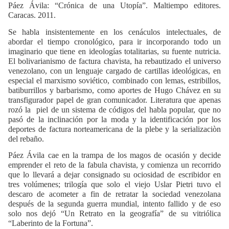
Páez Ávila: “Crónica de una Utopía”. Maltiempo editores.
Caracas. 2011.
Se habla insistentemente en los cenáculos intelectuales, de
abordar el tiempo cronológico, para ir incorporando todo un
imaginario que tiene en ideologías totalitarias, su fuente nutricia.
El bolivarianismo de factura chavista, ha rebautizado el universo
venezolano, con un lenguaje cargado de cartillas ideológicas, en
especial el marxismo soviético, combinado con lemas, estribillos,
batiburrillos y barbarismo, como aportes de Hugo Chávez en su
transfigurador papel de gran comunicador. Literatura que apenas
rozó la
piel de un sistema de códigos del habla popular, que no
pasó de la inclinación por la moda y la identificación por los
deportes de factura norteamericana de la plebe y la serializaciòn
del rebaño.
Páez Ávila cae en la trampa de los magos de ocasión y decide
emprender el reto de la fabula chavista, y comienza un recorrido
que lo llevará a dejar consignado su ociosidad de escribidor en
tres volúmenes; trilogía que solo el viejo Uslar Pietri tuvo el
descaro de acometer a fin de retratar la sociedad venezolana
después de la segunda guerra mundial, intento fallido y de eso
solo nos dejó “Un Retrato en la geografía” de su vitriólica
“Laberinto de la Fortuna”.