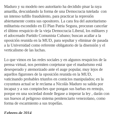
Maduro y su modelo neo autoritario ha decidido pisar la raya
amarilla, descuidando la forma de una Democracia tutelada
con
un intenso tufillo fraudulento, para practicar la represión
abiertamente contra sus opositores. La cara fea del autoritarismo
militarista escondido en El Plan Patria Segura, procuran cancelar
el último resquicio de la vieja Democracia Liberal, los militares y
el adocenado Partido Comunista Cubano; buscan acallar a la
oposición reunida en la MUD, para sepultar y eliminar de pasada
a la Universidad como referente obligatorio de la disensión y el
verticalismo de las luchas.
Lo que vimos en las redes sociales y en algunos resquicios de la
prensa virtual, nos permiten conjeturar que el madurismo está
desesperado y atemorizado ante el auge popular, muy lejos de
aquellos figurones de la oposición reunida en la MUD,
vaticinando probables triunfos en comicios manipulados; en la
coyuntura actual se le reclama a Nicolás Maduro su salida por
incapaz y a sus compinches que pongan sus barbas en remojo,
porque en una sociedad donde llegase a imperar la ley , darán con
sus huesos al peligroso sistema penitenciario venezolano, como
forma de escarmiento a sus tropelías.
Febrero de 2014