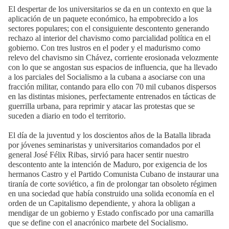
El despertar de los universitarios se da en un contexto en que la
aplicación de un paquete económico, ha empobrecido a los
sectores populares; con el consiguiente descontento generando
rechazo al interior del chavismo como parcialidad política en el
gobierno. Con tres lustros en el poder y el madurismo como
relevo del chavismo sin Chávez, corriente erosionada velozmente
con lo que se angostan sus espacios de influencia, que ha llevado
a los parciales del Socialismo a la cubana a asociarse con una
fracción militar, contando para ello con 70 mil cubanos dispersos
en las distintas misiones, perfectamente entrenados en tácticas de
guerrilla urbana, para reprimir y atacar las protestas que se
suceden a diario en todo el territorio.
El día de la juventud y los doscientos años de la Batalla librada
por jóvenes seminaristas y universitarios comandados por el
general José Félix Ribas, sirvió para hacer sentir nuestro
descontento ante la intención de Maduro, por exigencia de los
hermanos Castro y el Partido Comunista Cubano de instaurar una
tiranía de corte soviético, a fin de prolongar tan obsoleto régimen
en una sociedad que había construido una solida economía en el
orden de un Capitalismo dependiente, y ahora la obligan a
mendigar de un gobierno y Estado confiscado por una camarilla
que se define con el anacrónico marbete del Socialismo.