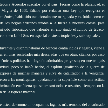
dos y Acuerdos suscritos por el país. Teorías como la pluralidad, el
rta Magna de 1999, faltaba por redactar una Ley que recogiera el
en étnico, había sido tradicionalmente marginada y excluida, como el
e los negros africanos traídos a la fuerza a nuestras costas, para
todo fisiocrático que valoraba en alto grado el cultivo de tabaco,
omo en la del Sur, en especial en áreas tropicales y subtropicales.
luyentes y discriminatorias de blancos contra indios y negros, viene a
ana, en unas sociedades más descaradas que en otras, citemos por caso
 étnicas-políticas han logrado admirables progresos; en nuestro país
itud, poco se había hecho, el espíritu igualitario de la guerra de
expresa de muchas maneras y sirve de catalizador a la venganza,
yeron a las monárquicas, quedando en la superficie como una actitud
iminación encubierta que se arrastró todos estos años, siempre con la
n de la riqueza material.
e usted de enumerar, ocupan los lugares más remotos del entarimado