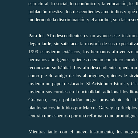
estructural; lo social, lo económico y la educación, les l
población mestiza, los descendientes amerindios y qué d
moderno de la discriminación y el aparthei, son las reser
Para los Afrodescendientes es un avance este instrume
llegan tarde, sin satisfacer la mayoría de sus expectat
1999 estuvieron extásicos, los hermanos afrovenezola
hermanos aborígenes, quienes cuentan con cinco curules 
reconozcan su hábitat. Los afrodescendientes quedaron 
como pie de amigo de los aborígenes, quienes le sirvi
tuvieran un papel destacado. Si Aristóbulo Isturis y C
tuvieran sus curules en la actualidad, adicional los lit
Guayana, cuya población negra proveniente del Ca
plantocráticos influidos por Marcus Garvey a principio
tendrán que esperar o por una reforma o que promulgue
Mientras tanto con el nuevo instrumento, los negro