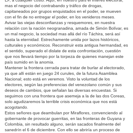
EP, a cualquier costo. Aquí, en nuestro país el interés electoral,
mas el negocio del contrabando y tráfico de drogas,
capitaneados por grupos enquistados en el poder, se mueven
con el fin de no entregar el poder, en los venideros meses.
Avivar las viejas desconfianzas y resquemores, en nuestra
relación con la nación neogranadina, amada de Simón Bolívar, es
un mal negocio, la sociedad mas allá del río Táchira, será así
hasta la eternidad. Estrechamente unida por lazos históricos,
culturales y económicos. Reconstruir esta antigua hermandad, es
el sentido, superado el dislate de esta confrontación, cuestión
que nos llevará tiempo por la torpeza de quienes manejan este
país sumido en la anomia.
Mantener la frontera cerrada para tratar de burlar al electorado,
ya que allí están en juego 24 curules, de la futura Asamblea
Nacional; esto está en veremos. Visto la voluntad de los
electores, según las preferencias del venezolano común y sus
deseos de cambios, que señalan las diversas encuestas. Si
seguimos con una frontera que asemeja a la de las dos Coreas,
solo agudizaremos la terrible crisis económica que nos está
acogotando.
Estos señores que deambulan por Miraflores, convenciendo al
gobernante de provocar guerritas, en las fronteras de Guyana y
Colombia, sin resultado alguno, serán sacados finalmente del
sanedrín el 6 de diciembre. Con ello se abriría un proceso de