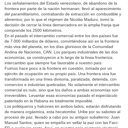
Los señalamientos del Estado venezolano, de abandono de la
frontera por parte de la nación hermanan; llevó al aparecimiento
del paramilitarismo, contrabando de extracción en combustible y
alimentos; por lo que el régimen de Nicolás Maduro, tomó la
decisión de cerrar la línea demarcadora en la amplia franja que
comprende los 2500 kilómetros.
En el pasado el intercambio comercial entre los dos países fue
de 7.000 millardos de dólares, convirtiéndose así en la frontera
más viva del planeta, en los días gloriosos de la Comunidad
Andina de Naciones, CAN. Los parques industriales de las dos
economías, se construyeron a lo largo de la línea fronteriza;
intercambio que siempre fue favorable a nuestro país.
Fuimos hace poco a la frontera en cuestión, tomada por un
ejército de ocupación en su propio país. Una frontera viva fue
transformada en una línea divisoria, paralizada, detenida, con
comercios e industrias quebradas. No solamente el intercambio
comercial es nulo, sino que los daños a ambas economías son
irreversibles. Levantar esas economías pasado el espectáculo
patentado en la Habana es totalmente imposible.
Los politiqueros y halcones en ambos lados, estarán disfrutando
de manera orgásmica, esta hecatombe. Uribe por su saboteo al
proceso de paz, llevado a cabo por su antiguo subalterno: Juan
Manuel Santos; quien se empeña en sellar la paz con las Farc-